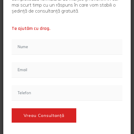
mai scurt timp cu un răspuns în care vom stabili o
Website-ul nostru poate utiliza link-uri catre alte site-uri pe
ședință de consultanță gratuită.
care nu le controlam, prin urmare va solicitam sa cititi cu
atentie politicile lor in privinta datelor personale si a
politicii de confidentialitate.
Te ajutăm cu drag.
Google Analytics
Website-ul nostru utilizeaza Google Analytics, un serviciu
pentru analiza web, furnizat de Google. Google Analytics
utilizeaza fisiere de tip cookie pentru a ajuta un anumit
Website sa analizeze modul in care utilizati respectivul
Website. Informatiile generate de fisierele de tip cookie cu
privire la utilizarea de catre dvs. a website-ului (inclusiv
adresa dvs. IP), vor fi transmise si stocate de Google pe
servere care pot fi localizate in UE, SEE si/sau Statele
Unite. Google va utiliza aceste informatii in scopul
evaluarii utilizarii de catre dvs. a website-ului, elaborand
rapoarte cu privire la activitatea website-ului pentru
operatorii website-ului si furnizand alte servicii referitoare
la activitatea website-ului si la utilizarea internetului.