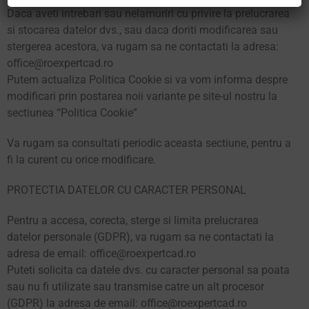
Daca aveti intrebari sau nelamuriri cu privire la prelucrarea
si stocarea datelor dvs., sau daca doriti modificarea sau
stergerea acestora, va rugam sa ne contactati la adresa:
office@roexpertcad.ro
Putem actualiza Politica Cookie si va vom informa despre
modificari prin postarea noii variante pe site-ul nostru la
sectiunea “Politica Cookie”
Va rugam sa consultati periodic aceasta sectiune, pentru a
fi la curent cu orice modificare.
PROTECTIA DATELOR CU CARACTER PERSONAL
Pentru a accesa, corecta, sterge si limita prelucrarea
datelor personale (GDPR), va rugam sa ne contactati la
adresa de email: office@roexpertcad.ro
Puteti solicita ca datele dvs. cu caracter personal sa poata
sau nu fi utilizate sau transmise catre un alt procesor
(GDPR) la adresa de email: office@roexpertcad.ro